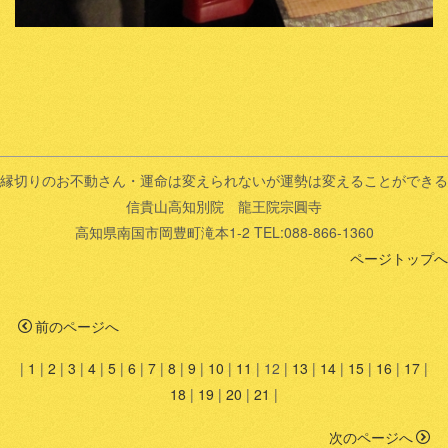
縁切りのお不動さん・運命は変えられないが運勢は変えることができる
信貴山高知別院 龍王院宗圓寺
高知県南国市岡豊町滝本1-2 TEL:088-866-1360
ページトップへ
前のページへ
|
1
|
2
|
3
|
4
|
5
|
6
|
7
|
8
|
9
|
10
|
11
|
12
|
13
|
14
|
15
|
16
|
17
|
18
|
19
|
20
|
21
|
次のページへ