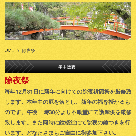
HOME
>
除夜祭
除夜祭
毎年12月31日に新年に向けての除夜祈願祭を厳修致
します。本年中の厄を落とし、新年の福を授かるも
のです。午後11時30分より不動堂にて護摩供を厳修
致します。また同時に鐘楼堂にて除夜の鐘つきを行
います。どなたさまもご自由に御参加下さい。