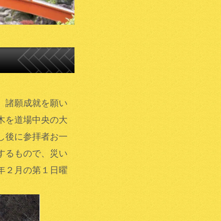
、諸願成就を願い
木を道場中央の大
し後に参拝者お一
するもので、災い
年２月の第１日曜