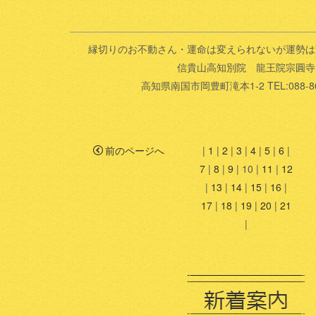
縁切りのお不動さん・運命は変えられないが運勢は
信貴山高知別院 龍王院宗圓寺
高知県南国市岡豊町滝本1-2 TEL:088-86
前のページへ
|
1
|
2
|
3
|
4
|
5
|
6
|
7
|
8
|
9
|
10
|
11
|
12
|
13
|
14
|
15
|
16
|
17
|
18
|
19
|
20
|
21
|